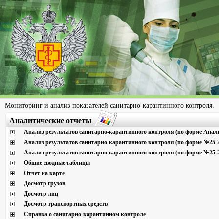
Мониторинг и анализ показателей санитарно-карантинного контроля.
Аналитические отчеты
Анализ результатов санитарно-карантинного контроля (по форме Анали
Анализ результатов санитарно-карантинного контроля (по форме №25-2
Анализ результатов санитарно-карантинного контроля (по форме №25-2
Общие сводные таблицы
Отчет на карте
Досмотр грузов
Досмотр лиц
Досмотр транспортных средств
Справка о санитарно-карантинном контроле